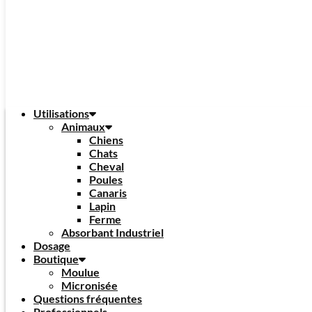
Utilisations
Animaux
Chiens
Chats
Cheval
Poules
Canaris
Lapin
Ferme
Absorbant Industriel
Dosage
Boutique
Moulue
Micronisée
Questions fréquentes
Professionnels