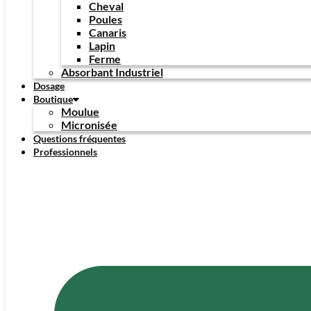
Cheval
Poules
Canaris
Lapin
Ferme
Absorbant Industriel
Dosage
Boutique
Moulue
Micronisée
Questions fréquentes
Professionnels