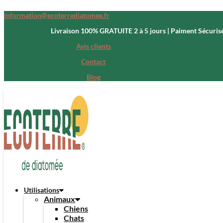
information@ecoterrediatomee.fr
Livraison 100% GRATUITE 2 à 5 jours | Paiment Sécuris
Avis clients
Contact
Blog
Utilisations
Animaux
Chiens
Chats