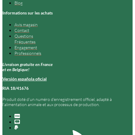
Blog
Informations sur les achats
Avis magasin
Contact
Questions
Fréquentes
Engagement
Professionnels
Livraison gratuite en France
et en Belgique!
Versión española oficial
RIA 18/41676
Produit doté d’un numéro d’enregistrement officiel, adapté à
l’alimentation animale et aux processus de production.