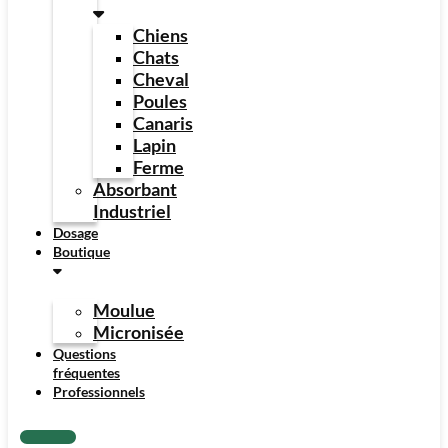
Chiens
Chats
Cheval
Poules
Canaris
Lapin
Ferme
Absorbant
Industriel
Dosage
Boutique
Moulue
Micronisée
Questions
fréquentes
Professionnels