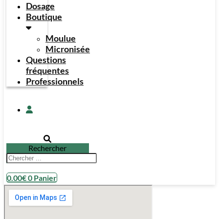
Dosage
Boutique
Moulue
Micronisée
Questions
fréquentes
Professionnels
Rechercher
0.00
€
0
Panier