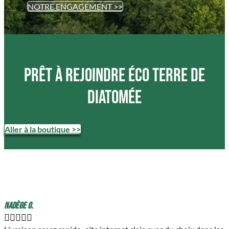
NOTRE ENGAGEMENT >>
Prêt à rejoindre ÉCO terre de
diatomée
Aller à la boutique >>
Nadège O.




