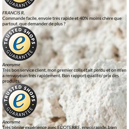
FRANCIS R.
Commande facile, envoie très rapide et 40% moins chère que
partout. que demander de plus ?
Anonyme
Très bon service client, mon premier colis était perdu et on m'en
a renvoyé un très rapidement. Bon rapport qualité/ prix des
produits.
Anonyme
Très bonne expérience avec ECOTERRE, envoi rapide, bien