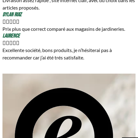
Livraison assez rapide , site internet clair, avec du choix dans les
articles proposés.
Dylan Ruiz





Prix plus que correct comparé aux magasins de jardineries.
Laurence





Excellente société, bons produits, je n’hésiterai pas à
recommander car j’ai été trés satisfaite.