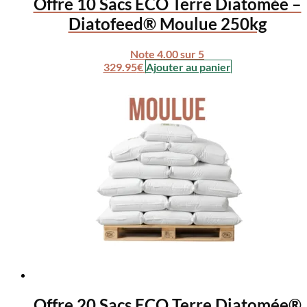
Offre 10 Sacs ECO Terre Diatomée –
Diatofeed® Moulue 250kg
Note
4.00
sur 5
329.95
€
Ajouter au panier
Offre 20 Sacs ECO Terre Diatomée®