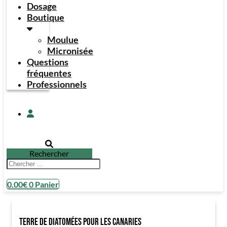
Dosage
Boutique
Moulue
Micronisée
Questions
fréquentes
Professionnels
Rechercher
0.00
€
0
Panier
Terre de diatomées pour les Canaries