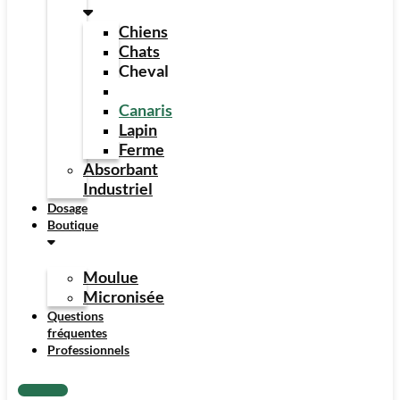
Chiens
Chats
Cheval
Poules
Canaris
Lapin
Ferme
Absorbant
Industriel
Dosage
Boutique
Moulue
Micronisée
Questions
fréquentes
Professionnels