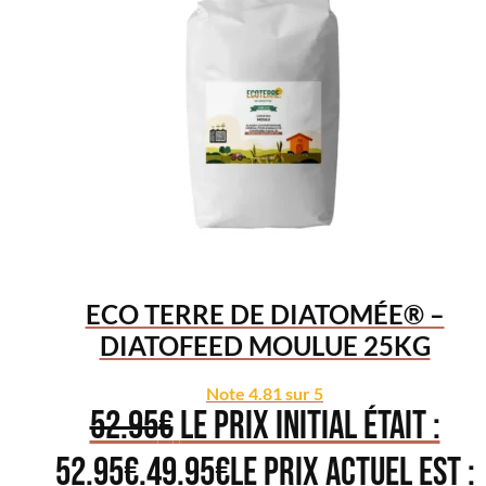
ECO TERRE DE DIATOMÉE® –
DIATOFEED MOULUE 25KG
Note
4.81
sur 5
52.95
€
Le prix initial était :
52.95€.
49.95
€
Le prix actuel est :