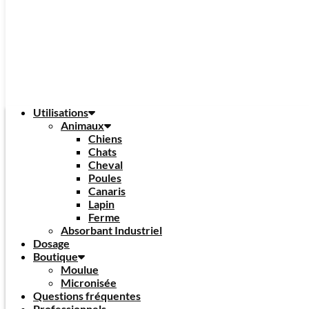
Utilisations
Animaux
Chiens
Chats
Cheval
Poules
Canaris
Lapin
Ferme
Absorbant Industriel
Dosage
Boutique
Moulue
Micronisée
Questions fréquentes
Professionnels