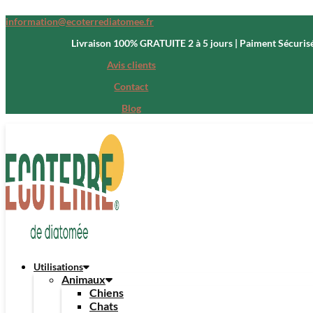
information@ecoterrediatomee.fr
Livraison 100% GRATUITE 2 à 5 jours | Paiment Sécuris
Avis clients
Contact
Blog
Utilisations
Animaux
Chiens
Chats