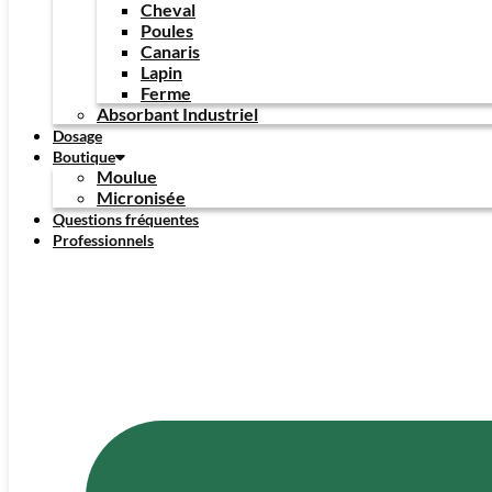
Cheval
Poules
Canaris
Lapin
Ferme
Absorbant Industriel
Dosage
Boutique
Moulue
Micronisée
Questions fréquentes
Professionnels