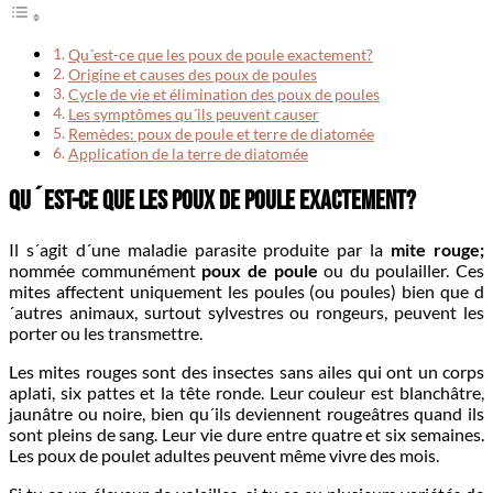
Qu´est-ce que les poux de poule exactement?
Origine et causes des poux de poules
Cycle de vie et élimination des poux de poules
Les symptômes qu´ils peuvent causer
Remèdes: poux de poule et terre de diatomée
Application de la terre de diatomée
Qu´est-ce que les poux de poule exactement?
Il s´agit d´une maladie parasite produite par la
mite rouge;
nommée communément
poux de poule
ou du poulailler. Ces
mites affectent uniquement les poules (ou poules) bien que d
´autres animaux, surtout sylvestres ou rongeurs, peuvent les
porter ou les transmettre.
Les mites rouges sont des insectes sans ailes qui ont un corps
aplati, six pattes et la tête ronde. Leur couleur est blanchâtre,
jaunâtre ou noire, bien qu´ils deviennent rougeâtres quand ils
sont pleins de sang. Leur vie dure entre quatre et six semaines.
Les poux de poulet adultes peuvent même vivre des mois.