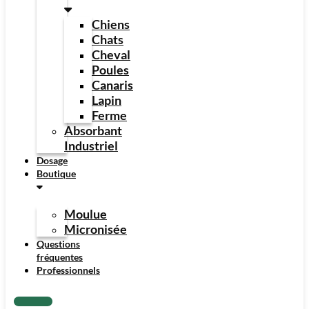
Chiens
Chats
Cheval
Poules
Canaris
Lapin
Ferme
Absorbant
Industriel
Dosage
Boutique
Moulue
Micronisée
Questions
fréquentes
Professionnels