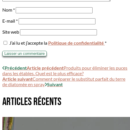
Nom
*
E-mail
*
Site web
J’ai lu et j’accepte la
Politique de confidentialité
*
Précédent
Article précédent
Produits pour éliminer les puces
dans les étables. Quel est le plus efficace?
Article suivant
Comment préparer le substitut parfait du terre
de diatomée en spray
Suivant
ARTICLES RÉCENTS