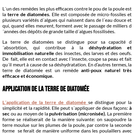
L´un des remèdes les plus efficaces contre le pou de la poule est
la
terre de diatomées.
Elle est composée de micro-fossiles et
plusieurs variétés d´algues qui naissent dans de l´eau douce et
qui, quand elles meurent, forment avec le passage de milliers d
´années des dépôts de grande taille d´algues fossilisées.
La terre de diatomées se distingue pour sa capacité d
´absorbtion, qui contribue à la
déshydratation et
immobilisation naturelle
des insectes, des larves et des oeufs.
De fait, elle est en contact avec l´insecte, coupe sa peau et fait
qu´il meurt à cause de sa déshydratation. En d’autres termes, la
terre de diatomée est un remède
anti-poux naturel très
efficace et économique.
Application de la terre de diatomée
L´application de la terre de diatomée
se distingue pour la
simplicité et la rapidité. Elle peut s´appliquer de deux façons:
à
sec
ou au moyen de la
pulvérisation (micronisée).
La première
forme se réaliserait de la manière suivante: on saupoudre la
terre moulue sur les plumes de la poule, par contre la seconde
forme se ferait de manière uniforme dans les poulaillers avec