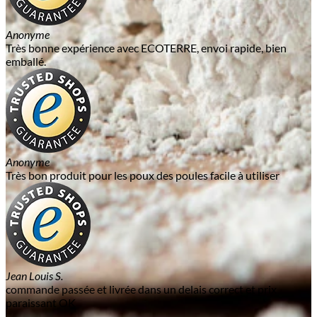
Anonyme
Très bonne expérience avec ECOTERRE, envoi rapide, bien
emballé.
Anonyme
Très bon produit pour les poux des poules facile à utiliser
Jean Louis S.
commande passée et livrée dans un delais correct et prix
paraissant OK