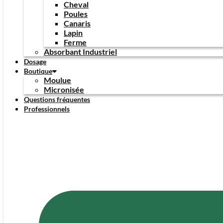
Cheval
Poules
Canaris
Lapin
Ferme
Absorbant Industriel
Dosage
Boutique
Moulue
Micronisée
Questions fréquentes
Professionnels