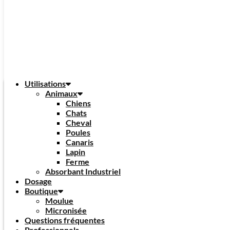
Utilisations
Animaux
Chiens
Chats
Cheval
Poules
Canaris
Lapin
Ferme
Absorbant Industriel
Dosage
Boutique
Moulue
Micronisée
Questions fréquentes
Professionnels