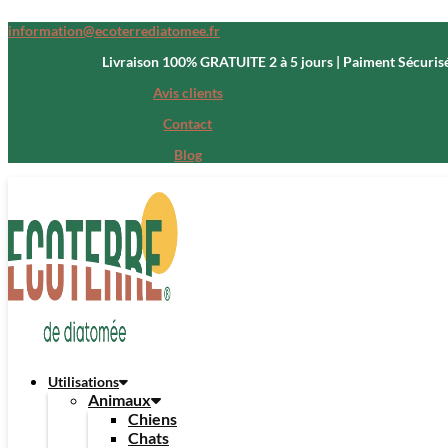
information@ecoterrediatomee.fr
Livraison 100% GRATUITE 2 à 5 jours | Paiment Sécuris
Avis clients
Contact
Blog
Utilisations
Animaux
Chiens
Chats