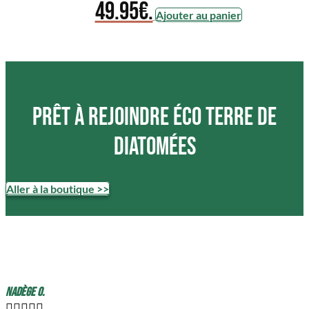
49.95€.
Ajouter au panier
Prêt à rejoindre ÉCO terre de
diatomées
Aller à la boutique >>
Nadège O.




