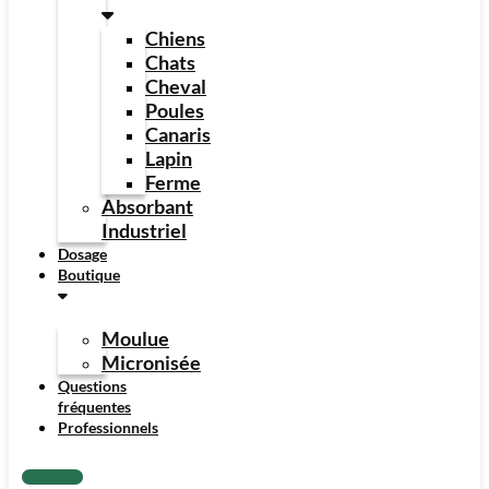
Chiens
Chats
Cheval
Poules
Canaris
Lapin
Ferme
Absorbant
Industriel
Dosage
Boutique
Moulue
Micronisée
Questions
fréquentes
Professionnels