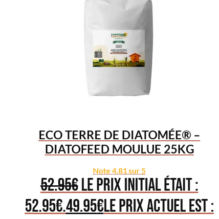
ECO TERRE DE DIATOMÉE® –
DIATOFEED MOULUE 25KG
Note
4.81
sur 5
52.95
€
Le prix initial était :
52.95€.
49.95
€
Le prix actuel est :